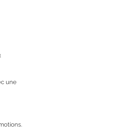
t
ec une
motions.