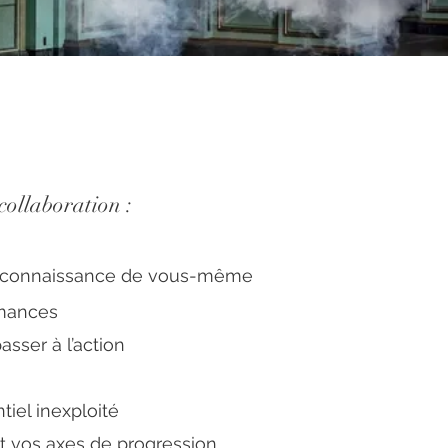
collaboration :
e connaissance de vous-même
rmances
sser à l’action
iel inexploité
 et vos axes de progression